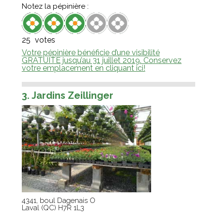
Notez la pépinière :
25
votes
Votre pépinière bénéficie d’une visibilité
GRATUITE jusqu’au 31 juillet 2019. Conservez
votre emplacement en cliquant ici!
3. Jardins Zeillinger
4341, boul Dagenais O
Laval
(
QC
)
H7R 1L3