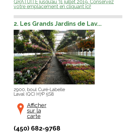
GRATUITE jusqu’au 31 juillet 2019. Conservez
votre emplacement en cliquant ici!
2. Les Grands Jardins de Lav...
2900, boul Curé-Labelle
Laval
(
QC
)
H7P 5S8
Afficher
sur la
carte
(450) 682-9768