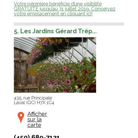
Votre pépinière bénéficie d’une visibilité
GRATUITE jusqu’au 31 juillet 2019. Conservez
votre emplacement en cliquant ici!
5. Les Jardins Gérard Trép...
435, rue Principale
Laval
(
QC
)
H7X 1C4
Afficher
sur la
carte
(450) 689-7121